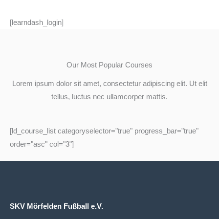
[learndash_login]
Our Most Popular Courses
Lorem ipsum dolor sit amet, consectetur adipiscing elit. Ut elit
tellus, luctus nec ullamcorper mattis.
[ld_course_list categoryselector="true" progress_bar="true"
order="asc" col="3"]
SKV Mörfelden Fußball e.V.