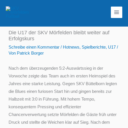
Zum
Inhalt
springen
Die U17 der SKV Mörfelden bleibt weiter auf
Erfolgskurs
Schreibe einen Kommentar
/
Hotnews
,
Spielberichte
,
U17
/
Von
Patrick Borger
Nach dem überzeugenden 5:2-Auswärtssieg in der
Vorwoche zeigte das Team auch im ersten Heimspiel des
Jahres eine starke Leistung. Gegen SKV Büttelborn legten
die Blues einen furiosen Start hin und gingen bereits zur
Halbzeit mit 3:0 in Führung. Mit hohem Tempo,
konsequentem Pressing und effizienter
Chancenverwertung setzte Mörfelden die Gäste früh unter
Druck und stellte die Weichen klar auf Sieg. Nach dem