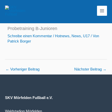
Zum
Inhalt
springen
Probetraining B-Junioren
Schreibe einen Kommentar
/
Hotnews
,
News
,
U17
/ Von
Patrick Borger
←
Vorheriger Beitrag
Nächster Beitrag
→
SKV Mörfelden Fußball e.V.
Waldstadion Mörfelden