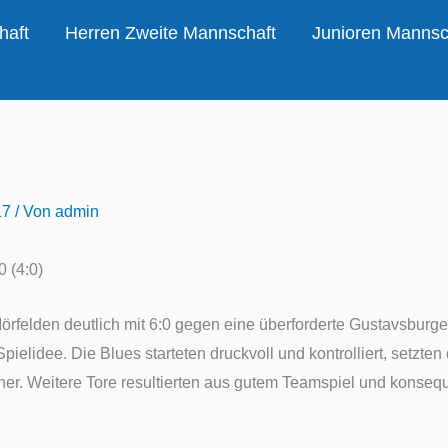
haft
Herren Zweite Mannschaft
Junioren Mannsc
17
/ Von
admin
0 (4:0)
rfelden deutlich mit 6:0 gegen eine überforderte Gustavsburge
Spielidee.
Die
Blues
startete
n
druckvoll und kontrolliert, setzte
n
fsicher. Weitere Tore resultierten aus gutem Teamspiel und konseq