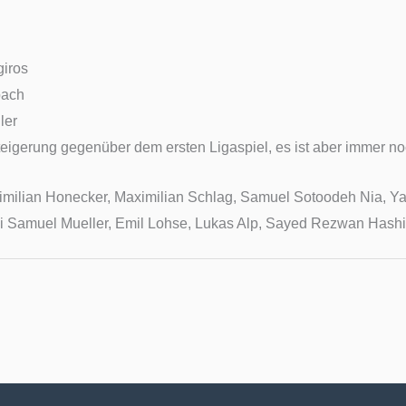
i
iros
ach
ler
teigerung gegenüber dem ersten Ligaspiel, es ist aber immer no
aximilian Honecker, Maximilian Schlag, Samuel Sotoodeh Nia, 
vi Samuel Muelle
r
, Emil Lohse, Lukas Alp, Sayed Rezwan Hashim