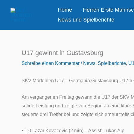
Zum
Home
Herren Erste Mannsc
Inhalt
News und Spielberichte
springen
U17 gewinnt in Gustavsburg
Schreibe einen Kommentar
/
News
,
Spielberichte
,
U
SKV Mörfelden U17 – Germania Gustavsburg U
17 6:
Am
vergangenen Freitag gewann die U17
der SKV Mö
solide Leistung und zeigte von Beginn an eine klare 
steuerte drei Treffer bei und zeigte sich erneut tref
•
1:0 Lazar Kovacevic (2
min
) – Assist: Lukas Alp