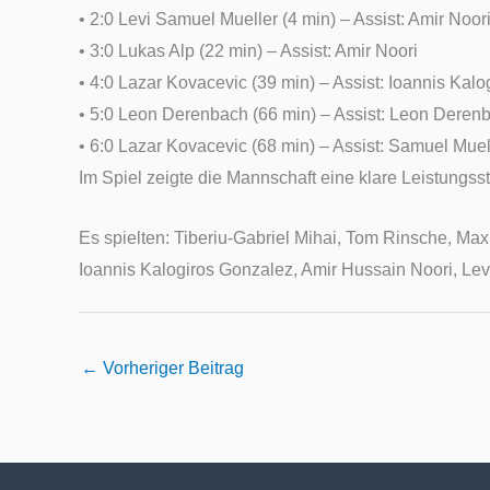
•
2:0 Levi Samuel Mueller (4 min) – Assist: Amir No
or
•
3:0 Lukas Alp (22 min) – Assist: Amir Noor
i
•
4:0 Lazar Kovacevic (39 min) – Assist: Ioannis
Kalog
•
5:0 Leon Derenbach (66
min
) – Assist: Leon
Derenb
•
6:0 Lazar Kovacevic (68
min
) – Assist: Samuel
Muel
Im Spiel zeigte die Mannschaft eine klare Leistungss
Es spielten
: Tiberiu-Gabriel Mihai, Tom Rinsche, M
Ioannis Kalogiros Gonzalez, Amir Hussain Noori, Le
←
Vorheriger Beitrag